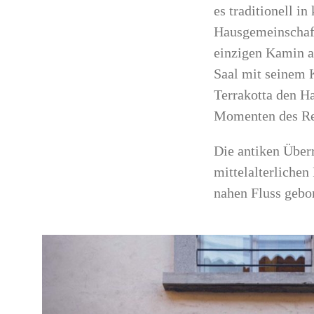
es traditionell i
Hausgemeinscha
einzigen Kamin an
Saal mit seinem 
Terrakotta den H
Momenten des Re
Die antiken Überr
mittelalterliche
nahen Fluss gebo